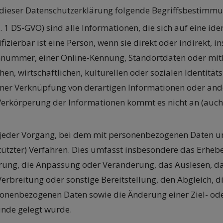
 dieser Datenschutzerklärung folgende Begriffsbestimm
Nr. 1 DS-GVO) sind alle Informationen, die sich auf eine ide
tifizierbar ist eine Person, wenn sie direkt oder indirekt
ummer, einer Online-Kennung, Standortdaten oder mithi
hen, wirtschaftlichen, kulturellen oder sozialen Identitä
 einer Verknüpfung von derartigen Informationen oder an
erkörperung der Informationen kommt es nicht an (auc
ist jeder Vorgang, bei dem mit personenbezogenen Daten 
stützter) Verfahren. Dies umfasst insbesondere das Erheben
erung, die Anpassung oder Veränderung, das Auslesen, d
erbreitung oder sonstige Bereitstellung, den Abgleich, 
sonenbezogenen Daten sowie die Änderung einer Ziel- o
nde gelegt wurde.