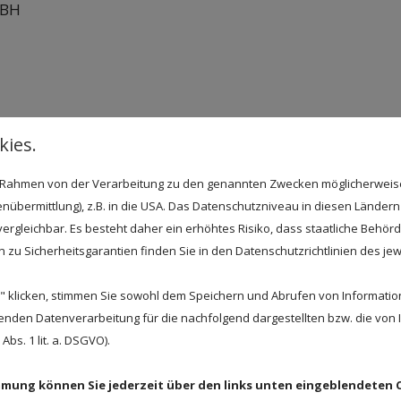
MBH
ies.
 können dem Impressum auf unserer Website entnomme
ng
im Rahmen von der Verarbeitung zu den genannten Zwecken möglicherwei
nübermittlung), z.B. in die USA. Das Datenschutzniveau in diesen Ländern 
Verarbeitung personenbezogener Daten verboten und nur
rgleichbar. Es besteht daher ein erhöhtes Risiko, dass staatliche Behör
tbestände fällt:
zu Sicherheitsgarantien finden Sie in den Datenschutzrichtlinien des jew
ligung
“): Wenn der Betroffene freiwillig, in informierter
ge bestätigende Handlung zu verstehen gegeben hat, dass
 klicken, stimmen Sie sowohl dem Speichern und Abrufen von Information
enden Datenverarbeitung für die nachfolgend dargestellten bzw. die von
 für einen oder mehrere bestimmte Zwecke einverstande
bs. 1 lit. a. DSGVO).
die Verarbeitung zur Erfüllung eines Vertrags, dessen Vertr
en erforderlich ist, die auf die Anfrage des Betroffenen
immung können Sie jederzeit über den links unten eingeblendeten 