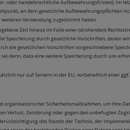
r- oder handelsrechtliche Aufbewahrungsfristen); im let
Zeitpunkt, an dem gesetzliche Aufbewahrungspflichten n
iner weiteren Verwendung zugestimmt haben.
ebene Zeit hinaus im Falle einer (drohenden) Rechtsstrei
ie Speicherung durch gesetzliche Vorschriften, denen wir 
rch die gesetzlichen Vorschriften vorgeschriebene Speiche
ei denn, dass eine weitere Speicherung durch uns erford
ätzlich nur auf Servern in der EU, vorbehaltlich einer g
d organisatorischer Sicherheitsmaßnahmen, um Ihre Date
en Verlust, Zerstörung oder gegen den unbefugten Zugriff
 Berücksichtigung des Stands der Technik, der Implemen
ung sowie der bestehenden Risiken einer Datenpanne (in