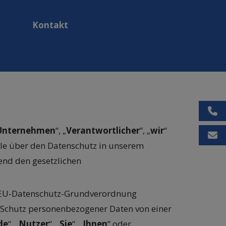
Kontakt
Tel
Unternehmen
“, „
Verantwortlicher
”, „
wir
“
Kon
lle über den Datenschutz in unserem
end den gesetzlichen
er EU-Datenschutz-Grundverordnung
n Schutz personenbezogener Daten von einer
de
“, „
Nutzer
“, „
Sie
“, „
Ihnen
“ oder