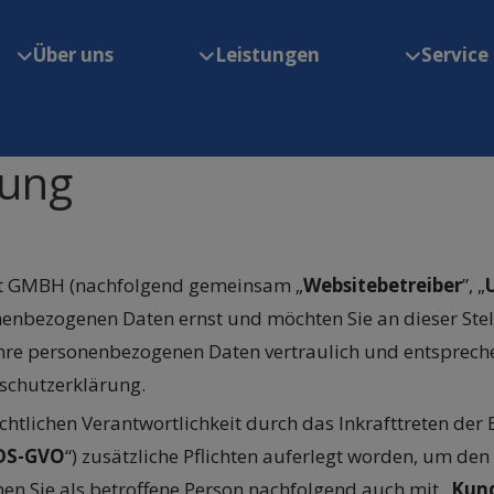
Über uns
Leistungen
Service
rung
ert GMBH (nachfolgend gemeinsam „
Websitebetreiber
”, „
nenbezogenen Daten ernst und möchten Sie an dieser Ste
hre personenbezogenen Daten vertraulich und entsprech
nschutzerklärung.
htlichen Verantwortlichkeit durch das Inkrafttreten d
DS-GVO
“) zusätzliche Pflichten auferlegt worden, um de
en Sie als betroffene Person nachfolgend auch mit „
Kun