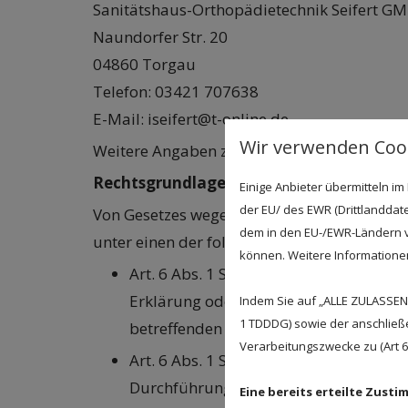
Sanitätshaus-Orthopädietechnik Seifert G
Naundorfer Str. 20
04860 Torgau
Telefon: 03421 707638
E-Mail: iseifert@t-online.de
Wir verwenden Cook
Weitere Angaben zu unserem Unternehmen
Rechtsgrundlagen der Datenverarbeitu
Einige Anbieter übermitteln 
der EU/ des EWR (Drittlanddate
Von Gesetzes wegen ist im Grundsatz jede 
dem in den EU-/EWR-Ländern ve
unter einen der folgenden Rechtfertigungsta
können. Weitere Informationen 
Art. 6 Abs. 1 S. 1 lit. a DS-GVO („
Einwil
Erklärung oder eine sonstige eindeuti
Indem Sie auf „ALLE ZULASSEN"
1 TDDDG) sowie der anschließ
betreffenden personenbezogenen Daten
Verarbeitungszwecke zu (Art 6 A
Art. 6 Abs. 1 S. 1 lit. b DS-GVO: Wenn 
Durchführung vorvertraglicher Maßnahm
Eine bereits erteilte Zust